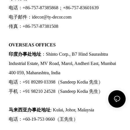
电话：+86-757-87385868；+86-757-83601639
电子邮件：idecor@ty-decor.com
传真：+86-757-87381508
OVERSEAS OFFICES
印度办事处地址
：Shinto Corp., B7 Hind Saurashtra
Industrial Estate, MV Road, Marol, Andheri East, Mumbai
400 059, Maharashtra, India
电话：+91 89289 03398（Sandeep Kedia 先生）
手机：+91 98210 24528（Sandeep Kedia 先生）
马来西亚办事处地址
: Kulai, Johor, Malaysia
电话：+60-19-753 0660（王先生）