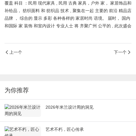
覆盖
科目
：民用
现代家具
, 民用
古典
家具，户外
家，
家居饰品和
补给品，
纺织面料
和
纺织品
技术
, 聚集在一起
主要的
前沿
精品店
品牌
， 综合的
显示
多彩
各种各样的
家居时尚
语境。
届时，
国内
和国际
家
装饰
和室内设计
专业人士
将
齐聚广州
公平的
,
此次盛会
上一个
下一个
为你推荐
2026年米兰设计周的洞见
艺术不朽，匠心传承