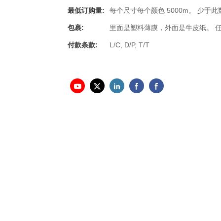
最低订购量:
每个尺寸每个颜色 5000m。 少于
包裹:
里面是塑料薄膜，外面是牛皮纸。 
付款条款:
L/C, D/P, T/T