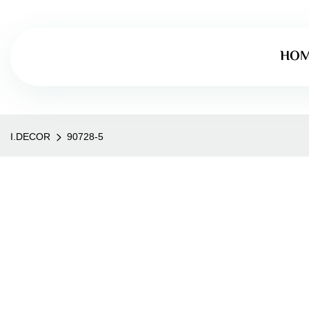
HO
I.DECOR
90728-5