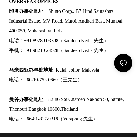
OVERSEAS OFFICES
印度办事处地址
：Shinto Corp., B7 Hind Saurashtra
Industrial Estate, MV Road, Marol, Andheri East, Mumbai
400 059, Maharashtra, India
电话：+91 89289 03398（Sandeep Kedia 先生）
手机：+91 98210 24528（Sandeep Kedia 先生）
马来西亚办事处地址
: Kulai, Johor, Malaysia
电话：+60-19-753 0660（王先生）
曼谷办事处地址
：82-86 Soi Charoen Nakhon 50, Samre,
Thonburi,Bangkok 10600,Thailand
电话：+66-81-817-9318（Vorapong 先生）