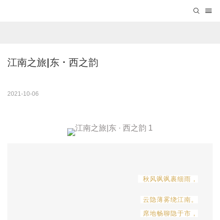
江南之旅|东 · 西之韵
2021-10-06
秋风飒飒裹细雨，
云隐薄雾绕江南。
席地畅聊隐于市，