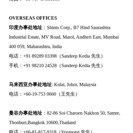
OVERSEAS OFFICES
印度办事处地址
：Shinto Corp., B7 Hind Saurashtra
Industrial Estate, MV Road, Marol, Andheri East, Mumbai
400 059, Maharashtra, India
电话：+91 89289 03398（Sandeep Kedia 先生）
手机：+91 98210 24528（Sandeep Kedia 先生）
马来西亚办事处地址
: Kulai, Johor, Malaysia
电话：+60-19-753 0660（王先生）
曼谷办事处地址
：82-86 Soi Charoen Nakhon 50, Samre,
Thonburi,Bangkok 10600,Thailand
电话：+66-81-817-9318（Vorapong 先生）