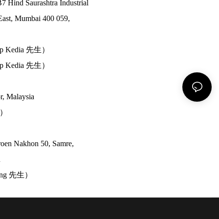
7 Hind Saurashtra Industrial
East, Mumbai 400 059,
ep Kedia 先生）
ep Kedia 先生）
or, Malaysia
生）
oen Nakhon 50, Samre,
d
pong 先生）