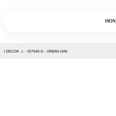
HO
I.DECOR
- ID7049-D - URBAN OAK