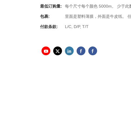
最低订购量:
每个尺寸每个颜色 5000m。 少于
包裹:
里面是塑料薄膜，外面是牛皮纸。 
付款条款:
L/C, D/P, T/T