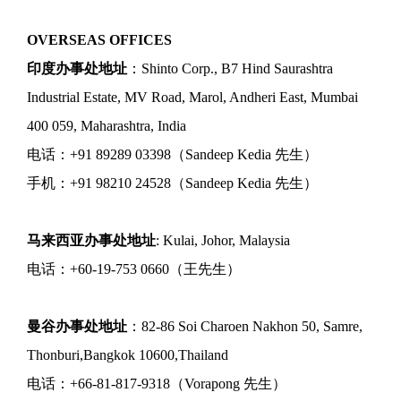
OVERSEAS OFFICES
印度办事处地址
：Shinto Corp., B7 Hind Saurashtra
Industrial Estate, MV Road, Marol, Andheri East, Mumbai
400 059, Maharashtra, India
电话：+91 89289 03398（Sandeep Kedia 先生）
手机：+91 98210 24528（Sandeep Kedia 先生）
马来西亚办事处地址
: Kulai, Johor, Malaysia
电话：+60-19-753 0660（王先生）
曼谷办事处地址
：82-86 Soi Charoen Nakhon 50, Samre,
Thonburi,Bangkok 10600,Thailand
电话：+66-81-817-9318（Vorapong 先生）