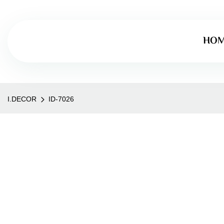
HO
I.DECOR
ID-7026