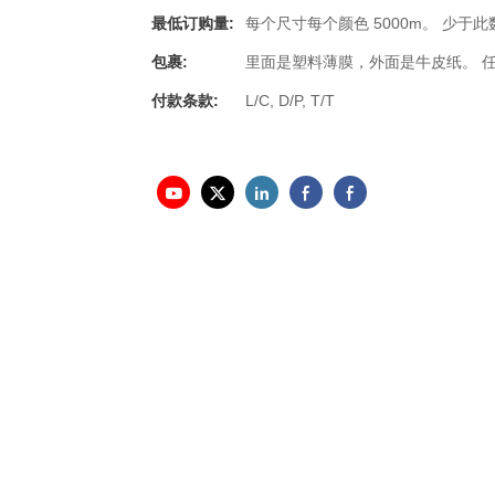
最低订购量:
每个尺寸每个颜色 5000m。 少于
包裹:
里面是塑料薄膜，外面是牛皮纸。 
付款条款:
L/C, D/P, T/T