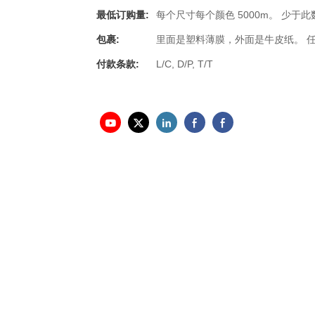
最低订购量:
每个尺寸每个颜色 5000m。 少于
包裹:
里面是塑料薄膜，外面是牛皮纸。 
付款条款:
L/C, D/P, T/T