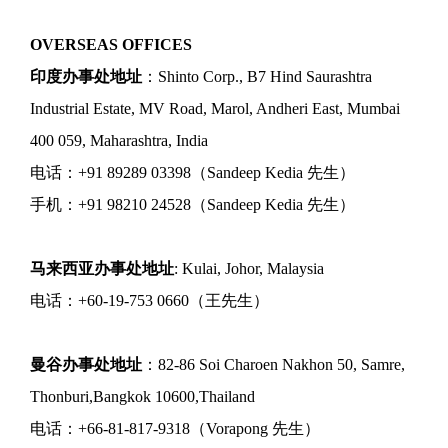
OVERSEAS OFFICES
印度办事处地址
：Shinto Corp., B7 Hind Saurashtra
Industrial Estate, MV Road, Marol, Andheri East, Mumbai
400 059, Maharashtra, India
电话：+91 89289 03398（Sandeep Kedia 先生）
手机：+91 98210 24528（Sandeep Kedia 先生）
马来西亚办事处地址
: Kulai, Johor, Malaysia
电话：+60-19-753 0660（王先生）
曼谷办事处地址
：82-86 Soi Charoen Nakhon 50, Samre,
Thonburi,Bangkok 10600,Thailand
电话：+66-81-817-9318（Vorapong 先生）