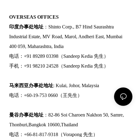
OVERSEAS OFFICES
印度办事处地址
：Shinto Corp., B7 Hind Saurashtra
Industrial Estate, MV Road, Marol, Andheri East, Mumbai
400 059, Maharashtra, India
电话：+91 89289 03398（Sandeep Kedia 先生）
手机：+91 98210 24528（Sandeep Kedia 先生）
马来西亚办事处地址
: Kulai, Johor, Malaysia
电话：+60-19-753 0660（王先生）
曼谷办事处地址
：82-86 Soi Charoen Nakhon 50, Samre,
Thonburi,Bangkok 10600,Thailand
电话：+66-81-817-9318（Vorapong 先生）