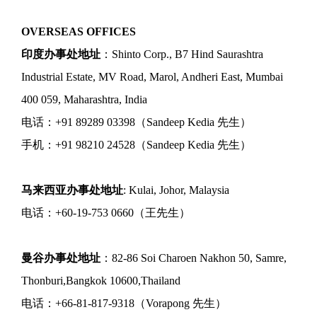
OVERSEAS OFFICES
印度办事处地址
：Shinto Corp., B7 Hind Saurashtra
Industrial Estate, MV Road, Marol, Andheri East, Mumbai
400 059, Maharashtra, India
电话：+91 89289 03398（Sandeep Kedia 先生）
手机：+91 98210 24528（Sandeep Kedia 先生）
马来西亚办事处地址
: Kulai, Johor, Malaysia
电话：+60-19-753 0660（王先生）
曼谷办事处地址
：82-86 Soi Charoen Nakhon 50, Samre,
Thonburi,Bangkok 10600,Thailand
电话：+66-81-817-9318（Vorapong 先生）