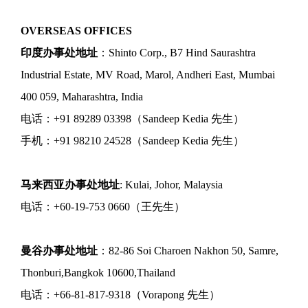
OVERSEAS OFFICES
印度办事处地址
：Shinto Corp., B7 Hind Saurashtra
Industrial Estate, MV Road, Marol, Andheri East, Mumbai
400 059, Maharashtra, India
电话：+91 89289 03398（Sandeep Kedia 先生）
手机：+91 98210 24528（Sandeep Kedia 先生）
马来西亚办事处地址
: Kulai, Johor, Malaysia
电话：+60-19-753 0660（王先生）
曼谷办事处地址
：82-86 Soi Charoen Nakhon 50, Samre,
Thonburi,Bangkok 10600,Thailand
电话：+66-81-817-9318（Vorapong 先生）