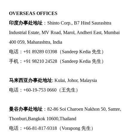
OVERSEAS OFFICES
印度办事处地址
：Shinto Corp., B7 Hind Saurashtra
Industrial Estate, MV Road, Marol, Andheri East, Mumbai
400 059, Maharashtra, India
电话：+91 89289 03398（Sandeep Kedia 先生）
手机：+91 98210 24528（Sandeep Kedia 先生）
马来西亚办事处地址
: Kulai, Johor, Malaysia
电话：+60-19-753 0660（王先生）
曼谷办事处地址
：82-86 Soi Charoen Nakhon 50, Samre,
Thonburi,Bangkok 10600,Thailand
电话：+66-81-817-9318（Vorapong 先生）