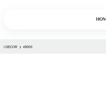
HO
I.DECOR
49003