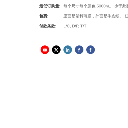
最低订购量:
每个尺寸每个颜色 5000m。 少于
包裹:
里面是塑料薄膜，外面是牛皮纸。 
付款条款:
L/C, D/P, T/T