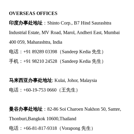
OVERSEAS OFFICES
印度办事处地址
：Shinto Corp., B7 Hind Saurashtra
Industrial Estate, MV Road, Marol, Andheri East, Mumbai
400 059, Maharashtra, India
电话：+91 89289 03398（Sandeep Kedia 先生）
手机：+91 98210 24528（Sandeep Kedia 先生）
马来西亚办事处地址
: Kulai, Johor, Malaysia
电话：+60-19-753 0660（王先生）
曼谷办事处地址
：82-86 Soi Charoen Nakhon 50, Samre,
Thonburi,Bangkok 10600,Thailand
电话：+66-81-817-9318（Vorapong 先生）