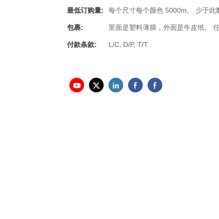
最低订购量:
每个尺寸每个颜色 5000m。 少于
包裹:
里面是塑料薄膜，外面是牛皮纸。 
付款条款:
L/C, D/P, T/T