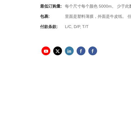
最低订购量:
每个尺寸每个颜色 5000m。 少于
包裹:
里面是塑料薄膜，外面是牛皮纸。 
付款条款:
L/C, D/P, T/T