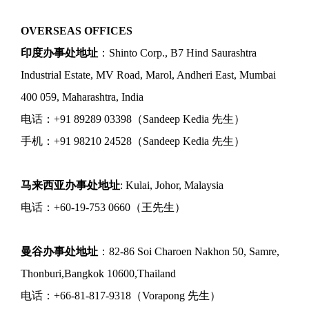
OVERSEAS OFFICES
印度办事处地址
：Shinto Corp., B7 Hind Saurashtra
Industrial Estate, MV Road, Marol, Andheri East, Mumbai
400 059, Maharashtra, India
电话：+91 89289 03398（Sandeep Kedia 先生）
手机：+91 98210 24528（Sandeep Kedia 先生）
马来西亚办事处地址
: Kulai, Johor, Malaysia
电话：+60-19-753 0660（王先生）
曼谷办事处地址
：82-86 Soi Charoen Nakhon 50, Samre,
Thonburi,Bangkok 10600,Thailand
电话：+66-81-817-9318（Vorapong 先生）