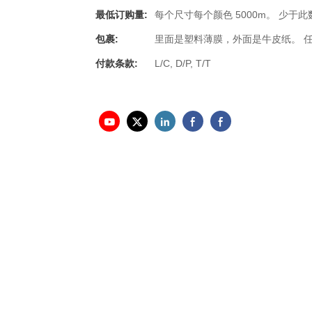
最低订购量:
每个尺寸每个颜色 5000m。 少于
包裹:
里面是塑料薄膜，外面是牛皮纸。 
付款条款:
L/C, D/P, T/T