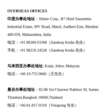
OVERSEAS OFFICES
印度办事处地址
：Shinto Corp., B7 Hind Saurashtra
Industrial Estate, MV Road, Marol, Andheri East, Mumbai
400 059, Maharashtra, India
电话：+91 89289 03398（Sandeep Kedia 先生）
手机：+91 98210 24528（Sandeep Kedia 先生）
马来西亚办事处地址
: Kulai, Johor, Malaysia
电话：+60-19-753 0660（王先生）
曼谷办事处地址
：82-86 Soi Charoen Nakhon 50, Samre,
Thonburi,Bangkok 10600,Thailand
电话：+66-81-817-9318（Vorapong 先生）