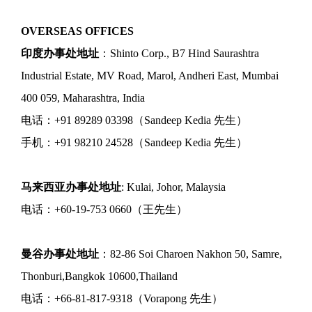
OVERSEAS OFFICES
印度办事处地址
：Shinto Corp., B7 Hind Saurashtra
Industrial Estate, MV Road, Marol, Andheri East, Mumbai
400 059, Maharashtra, India
电话：+91 89289 03398（Sandeep Kedia 先生）
手机：+91 98210 24528（Sandeep Kedia 先生）
马来西亚办事处地址
: Kulai, Johor, Malaysia
电话：+60-19-753 0660（王先生）
曼谷办事处地址
：82-86 Soi Charoen Nakhon 50, Samre,
Thonburi,Bangkok 10600,Thailand
电话：+66-81-817-9318（Vorapong 先生）