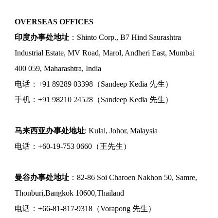
OVERSEAS OFFICES
印度办事处地址
：Shinto Corp., B7 Hind Saurashtra
Industrial Estate, MV Road, Marol, Andheri East, Mumbai
400 059, Maharashtra, India
电话：+91 89289 03398（Sandeep Kedia 先生）
手机：+91 98210 24528（Sandeep Kedia 先生）
马来西亚办事处地址
: Kulai, Johor, Malaysia
电话：+60-19-753 0660（王先生）
曼谷办事处地址
：82-86 Soi Charoen Nakhon 50, Samre,
Thonburi,Bangkok 10600,Thailand
电话：+66-81-817-9318（Vorapong 先生）